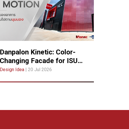
Danpalon Kinetic: Color-
Changing Facade for ISUZU
HCC Chonburi
Design Idea
| 20 Jul 2026