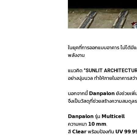
ในยุคที่การออกแบบอาคาร ไม่ได้ม
พลังงาน
แนวคิด
"SUNLIT ARCHITECTUR
อย่างนุ่มนวล ทำให้ภายในอาคารสว่
นอกจากนี้ 𝗗𝗮𝗻𝗽𝗮𝗹𝗼𝗻 ยังช่วยเ
จึงเป็นวัสดุที่ช่วยสร้างความสม
𝗗𝗮𝗻𝗽𝗮𝗹𝗼𝗻 รุ่น 𝗠𝘂𝗹𝘁𝗶𝗰𝗲𝗹𝗹
ความหนา 𝟭𝟬 𝗺𝗺.
สี 𝗖𝗹𝗲𝗮𝗿 พร้อมป้องกัน 𝗨𝗩 𝟵𝟵.𝟵