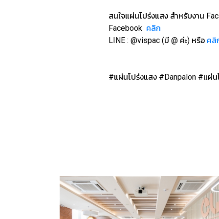
สนใจแผ่นโปร่งแสง สำหรับงาน Faca
Facebook
คลิก
LINE : @vispac (มี @ ค่ะ) หรือ
คลิ
#แผ่นโปร่งแสง #Danpalon #แผ่