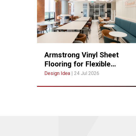
Armstrong Vinyl Sheet
Flooring for Flexible
Learning Spaces | CUii i-
Design Idea
| 24 Jul 2026
SQUARED-SPACE