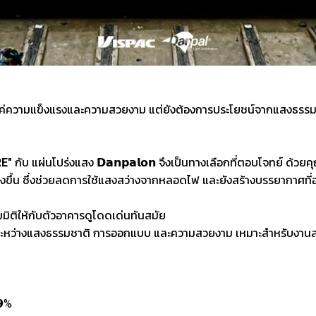
ีแค่ความแข็งแรงและความสวยงาม แต่ยังต้องการประโยชน์จากแสงธรรมช
E"
กับ แผ่นโปร่งแสง 𝗗𝗮𝗻𝗽𝗮𝗹𝗼𝗻 จึงเป็นทางเลือกที่ตอบโจทย์ ด้
างขึ้น ซึ่งช่วยลดการใช้แสงสว่างจากหลอดไฟ และยังสร้างบรรยากาศที่
พิ่มมิติให้กับตัวอาคารดูโดดเด่นทันสมัย
ดุลระหว่างแสงธรรมชาติ การออกแบบ และความสวยงาม เหมาะสำหรับงาน
𝟵%