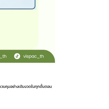
รควบคุมอย่างเข้มงวดในทุกขั้นตอน