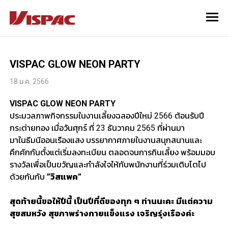
VISPAC GLOW NEON PARTY
18 ม.ค. 2566
VISPAC GLOW NEON PARTY
ประมวลภาพกิจกรรมในงานเลี้ยงฉลองปีใหม่ 2566 ต้อนรับปี
กระต่ายทอง เมื่อวันศุกร์ ที่ 23 ธันวาคม 2565 ที่ผ่านมา
มาในธีมนีออนเรืองแสง บรรยากาศภายในงานสนุกสนานและ
คึกคักกันตั้งแต่เริ่มลงทะเบียน ตลอดจนการกินเลี้ยง พร้อมมอบ
รางวัลเพื่อเป็นขวัญและกำลังใจให้กับพนักงานที่ร่วมเติบโตไป
ด้วยกันกับ
”วิสแพค”
สุดท้ายนี้ขอให้ปีนี้ เป็นปีที่ดีของทุก ๆ ท่านนะคะ มีแต่ความ
สุขสมหวัง สุขภาพร่างกายแข็งแรง เจริญรุ่งเรืองค่ะ