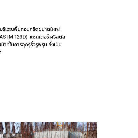
บใช้บริเวณพื้นคอนกรีตขนาดใหญ่
าม ASTM 123D) แซนเดอร์ คริสตัล
ี่ในการอุดรูรั่วรูพรุน ซึ่งเป็น
ๆ