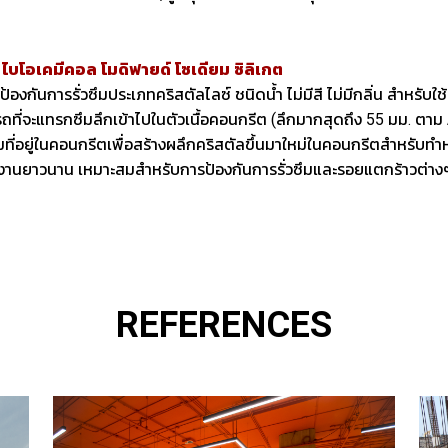
 ไบโอเคมีคอล โมดิฟายด์ โซเดียม ซิลิเกต
ป้องกันการรั่วซึมประเภทคริสตัลไลซ์ ชนิดน้ำ ไม่มีสี ไม่มีกลิ่น สำหรั
ที่จะแทรกซึมลึกเข้าไปในตัวเนื้อคอนกรีต (ลึกมากสุดถึง 55 มม. ต
ี่อยู่ในคอนกรีตเพื่อสร้างผลึกคริสตัลขึ้นมาใหม่ในคอนกรีตสำหรับทำหน้าท
ช้งานยาวนาน เหมาะสมสำหรับการป้องกันการรั่วซึมและรอยแตกร้าวต่าง
REFERENCES