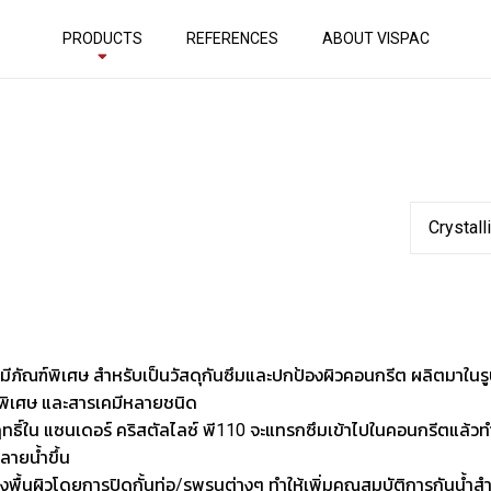
PRODUCTS
REFERENCES
ABOUT VISPAC
Crystall
เคมีภัณฑ์พิเศษ สำหรับเป็นวัสดุกันซึมและปกป้องผิวคอนกรีต ผลิตมาใ
ดพิเศษ และสารเคมีหลายชนิด
ฤทธิ์ใน แซนเดอร์ คริสตัลไลซ์ พี110 จะแทรกซึมเข้าไปในคอนกรีตแล้ว
ลายน้ำขึ้น
้นผิวโดยการปิดกั้นท่อ/รูพรุนต่างๆ ทำให้เพิ่มคุณสมบัติการกันน้ำสำห