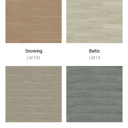
Snowing
Baltic
LW193
LW19