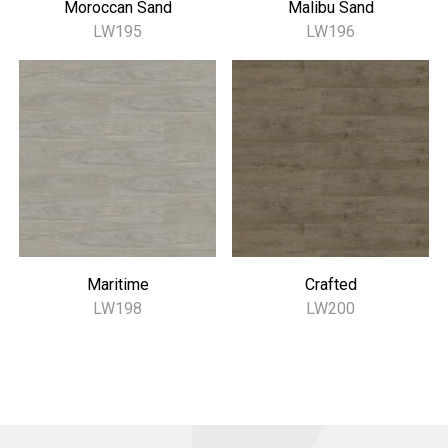
Moroccan Sand
Malibu Sand
LW195
LW196
Maritime
Crafted
LW198
LW200