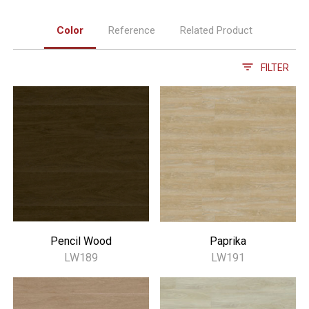
Color
Reference
Related Product
FILTER
Pencil Wood
Paprika
LW189
LW191