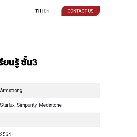
TH
|
EN
CONTACT US
นรู้ ชั้น3
Armstrong
Starlux, Simpurity, Medintone
2564