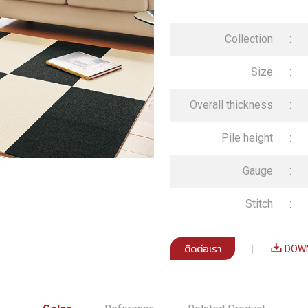
Collection
:
Size
:
Overall thickness
:
Pile height
:
Gauge
:
Stitch
:
ติดต่อเรา
|
DOWN