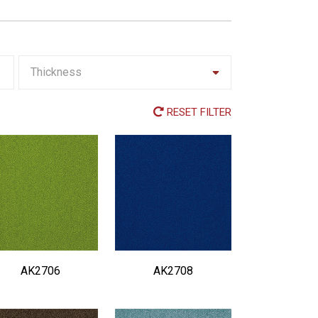
Thickness
RESET FILTER
AK2706
AK2708