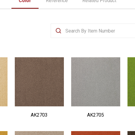
Color
Reference
Related Product
AK2703
AK2705